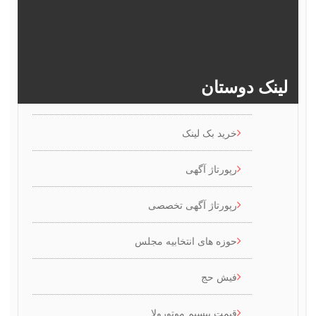
382
381
380
379
378
>>
386
385
384
383
ینک دوستان
خرید بک لینک
رپورتاژ آگهی
رپورتاژ آگهی تخصصی
حوزه های انتخابیه مجلس
فیش حج
قیمت بیسیم موتورولا