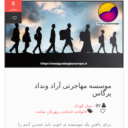
8
دسامبر
-
موسسه مهاجرتی آراد ونداد
پرگاس
BY -
مدل کودک
-
خانواده
,
خدمات
,
رپورتاژ
,
سایت
برای یافتن یک موسسه ی خوب باید چندین آیتم را