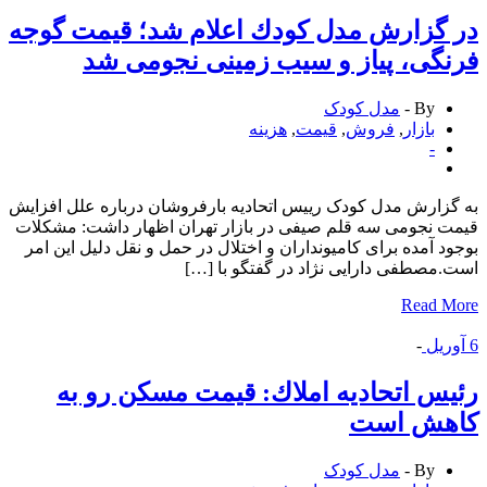
گزارش مدل كودك اعلام شد؛ قیمت گوجه
گی، پیاز و سیب زمینی نجومی شد
By -
مدل کودک
بازار
,
فروش
,
قیمت
,
هزینه
-
زارش مدل کودک رییس اتحادیه بارفروشان درباره علل افزایش
 نجومی سه قلم صیفی در بازار تهران اظهار داشت: مشکلات
د آمده برای کامیونداران و اختلال در حمل و نقل دلیل این امر
مصطفی دارایی نژاد در گفتگو با […]
Read 
ریل
-
س اتحادیه املاك: قیمت مسکن رو به
هش است
By -
مدل کودک