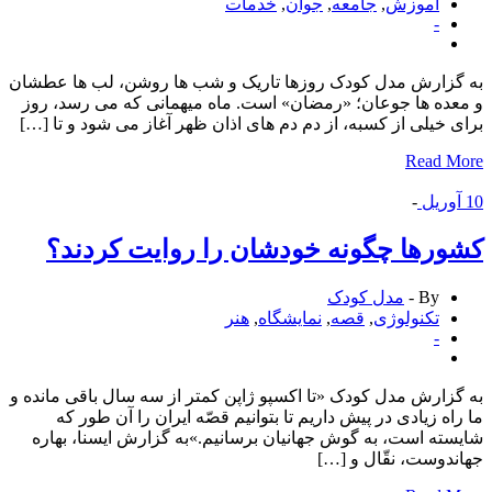
آموزش
,
جامعه
,
جوان
,
خدمات
-
زارش مدل کودک روزها تاریک و شب ها روشن، لب ها عطشان
ده ها جوعان؛ «رمضان» است. ماه میهمانی که می رسد، روز
 خیلی از کسبه، از دم دم های اذان ظهر آغاز می شود و تا […]
Read 
وریل
-
رها چگونه خودشان را روایت کردند؟
By -
مدل کودک
تكنولوژی
,
قصه
,
نمایشگاه
,
هنر
-
زارش مدل کودک «تا اکسپو ژاپن کمتر از سه سال باقی مانده و
اه زیادی در پیش داریم تا بتوانیم قصّه ایران را آن طور که
ته است، به گوش جهانیان برسانیم.»به گزارش ایسنا، بهاره
دوست، نقّال و […]