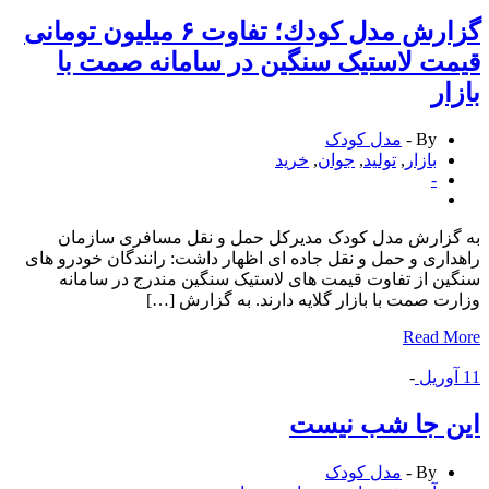
گزارش مدل كودك؛ تفاوت ۶ میلیون تومانی
ت لاستیک سنگین در سامانه صمت با
ار
By -
مدل کودک
بازار
,
تولید
,
جوان
,
خرید
-
گزارش مدل کودک مدیرکل حمل و نقل مسافری سازمان
اری و حمل و نقل جاده ای اظهار داشت: رانندگان خودرو های
ن از تفاوت قیمت های لاستیک سنگین مندرج در سامانه
ت صمت با بازار گلایه دارند. به گزارش […]
Read 
وریل
-
ن جا شب نیست
By -
مدل کودک