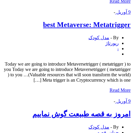
Read 
ریل
-
best Metaverse: Metatrig
By -
مدل کودک
رپورتاژ
-
Today we are going to introduce Metaversetrigger ( metatrigger 
you Today we are going to introduce Metaversetrigger ( metatri
) to you …(Valuable resources that will soon transform the wo
Meta trigger is an Cryptocurrency which is on
Read 
ریل
-
وز به قصه طبیعت گوش نماییم
By -
مدل کودک
جوان
,
قصه