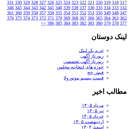
331
330
329
328
327
326
325
324
323
322
321
320
319
318
346
345
344
343
342
341
340
339
338
337
336
335
334
333
361
360
359
358
357
356
355
354
353
352
351
350
349
348
376
375
374
373
372
371
370
369
368
367
366
365
364
363
>>
386
385
384
383
382
381
380
379
378
ک دوستان
خرید بک لینک
رپورتاژ آگهی
رپورتاژ آگهی تخصصی
حوزه های انتخابیه مجلس
فیش حج
قیمت بیسیم موتورولا
لب اخیر
مرداد ۱۴۰۵
تیر ۱۴۰۵
خرداد ۱۴۰۵
اردیبهشت ۱۴۰۵
اسفند ۱۴۰۴