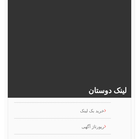
372
371
370
369
368
377
376
375
374
373
382
381
380
379
378
>>
386
385
384
383
ینک دوستان
خرید بک لینک
رپورتاژ آگهی