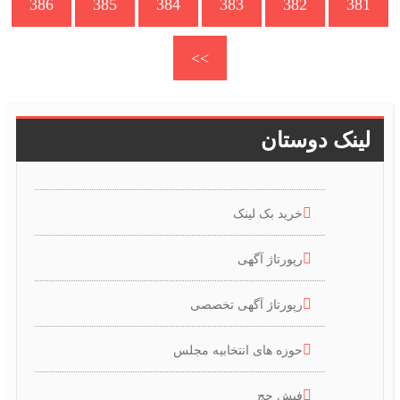
386
385
384
383
382
381
>>
لینک دوستان
خرید بک لینک
رپورتاژ آگهی
رپورتاژ آگهی تخصصی
حوزه های انتخابیه مجلس
فیش حج