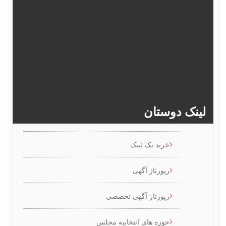
377
376
375
374
373
382
381
380
379
378
>>
386
385
384
383
ینک دوستان
خرید بک لینک
رپورتاژ آگهی
رپورتاژ آگهی تخصصی
حوزه های انتخابیه مجلس