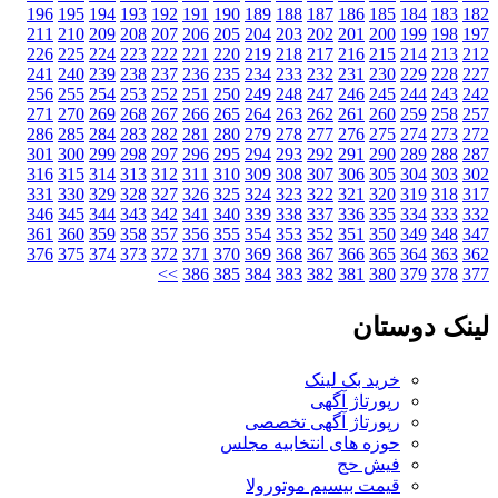
196
195
194
193
192
191
190
189
188
187
186
185
184
183
211
210
209
208
207
206
205
204
203
202
201
200
199
198
226
225
224
223
222
221
220
219
218
217
216
215
214
213
241
240
239
238
237
236
235
234
233
232
231
230
229
228
256
255
254
253
252
251
250
249
248
247
246
245
244
243
271
270
269
268
267
266
265
264
263
262
261
260
259
258
286
285
284
283
282
281
280
279
278
277
276
275
274
273
301
300
299
298
297
296
295
294
293
292
291
290
289
288
316
315
314
313
312
311
310
309
308
307
306
305
304
303
331
330
329
328
327
326
325
324
323
322
321
320
319
318
346
345
344
343
342
341
340
339
338
337
336
335
334
333
361
360
359
358
357
356
355
354
353
352
351
350
349
348
376
375
374
373
372
371
370
369
368
367
366
365
364
363
>>
386
385
384
383
382
381
380
379
378
ک دوستان
خرید بک لینک
رپورتاژ آگهی
رپورتاژ آگهی تخصصی
حوزه های انتخابیه مجلس
فیش حج
قیمت بیسیم موتورولا