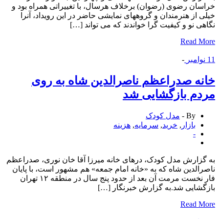
ان رضوی (رضوان) برخلاف هرسال، با تغییراتی همراه بود و
 از هنرمندان و گروههای نمایشی حاضر در این رویداد، آنرا
ی نو و کیفیت گرا خواندند که می تواند […]
Read 
وامبر
-
ه صدراعظم ناصرالدین شاه به روی
م بازگشایی شد
By -
مدل کودک
بازار
,
خرید
,
سرمایه
,
هزینه
-
زارش مدل کودک، درهای خانه میرزا آقا خان نوری، صدراعظم
الدین شاه که به «خانه امام جمعه» هم مشهور است، با پایان
فار نخست مرمت آن بعد از حدود پنج سال در منطقه ۱۲ تهران
شایی شد.به گزارش خبرنگار […]
Read 