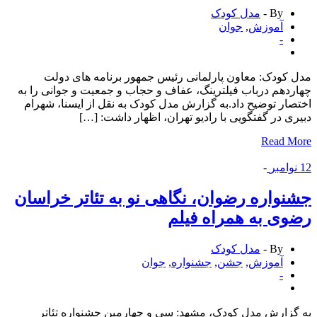
By -
مدل کودک
آموزش
,
جوان
-
کودک: معاون پارلمانی رئیس جمهور برنامه های دولت
دهم درباب فیلترینگ، عفاف و حجاب و جمعیت و جوانی را به
ار توضیح داد.به گزارش مدل کودک به نقل از ایسنا، شهرام
ی در گفتگویی با رادیو تهران، اظهار داشت: […]
Read 
وامبر
-
واره رضوان، نگاهی نو به تئاتر خراسان
ی به همراه فیلم
By -
مدل کودک
آموزش
,
جشن
,
جشنواره
,
جوان
-
زارش مدل کودک، مشهد: سی و چهارمین جشنواره تئاتر