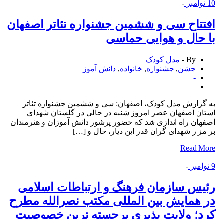
وامبر
-
تاح سی و ششمین جشنواره تئاتر اصفهان
حال و هوایی حماسی
By -
مدل کودک
جشن
,
جشنواره
,
خانواده
,
دانش آموز
-
زارش مدل کودک، اصفهان: سی و ششمین جشنواره تئاتر
ن اصفهان عصر امروز شنبه در حالی در گلستان شهدای
ان راه اندازی شد که حضور پرشور دانش آموزان و هنرمندان
زار شهدای گران قدر این دیار، حال و […]
Read 
امبر
-
س سازمان فرهنگ و ارتباطات اسلامی
همایش بین المللی مكتب نصرالله مطرح
؛ ولایت پذیری برجسته ترین خصوصیت