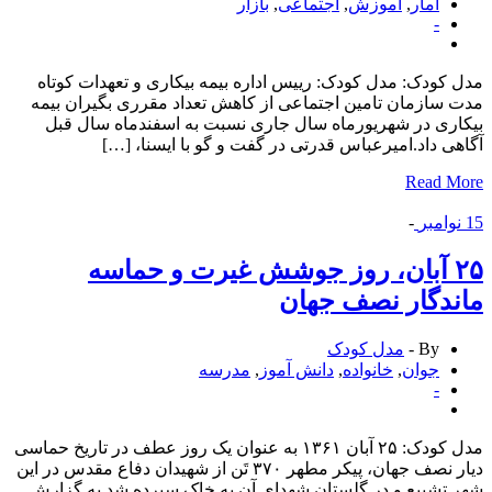
آمار
,
آموزش
,
اجتماعی
,
بازار
-
کودک: مدل کودک: رییس اداره بیمه بیکاری و تعهدات کوتاه
سازمان تامین اجتماعی از کاهش تعداد مقرری بگیران بیمه
ری در شهریورماه سال جاری نسبت به اسفندماه سال قبل
ی داد.امیرعباس قدرتی در گفت و گو با ایسنا، […]
Read 
وامبر
-
۲۵ آبان، روز جوشش غیرت و حماسه
دگار نصف جهان
By -
مدل کودک
جوان
,
خانواده
,
دانش آموز
,
مدرسه
-
مدل کودک: ۲۵ آبان ۱۳۶۱ به عنوان یک روز عطف در تاریخ حماسی
دیار نصف جهان، پیکر مطهر ۳۷۰ تَن از شهیدان دفاع مقدس در این
تشییع و در گلستان شهدای آن به خاک سپرده شد.به گزارش