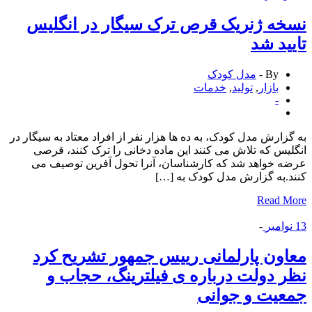
ه ژنریک قرص ترک سیگار در انگلیس
ید شد
By -
مدل کودک
بازار
,
تولید
,
خدمات
-
زارش مدل کودک، به ده ها هزار نفر از افراد معتاد به سیگار در
یس که تلاش می کنند این ماده دخانی را ترک کنند، قرصی
 خواهد شد که کارشناسان، آنرا تحول آفرین توصیف می
.به گزارش مدل کودک به […]
Read 
وامبر
-
ون پارلمانی رییس جمهور تشریح كرد
 دولت درباره ی فیلترینگ، حجاب و
عیت و جوانی