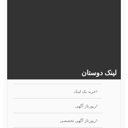
372
371
370
369
368
377
376
375
374
373
382
381
380
379
378
>>
386
385
384
383
ینک دوستان
خرید بک لینک
رپورتاژ آگهی
رپورتاژ آگهی تخصصی