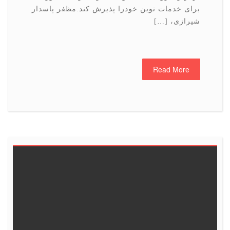
برای خدمات نوین خودرا پذیرش کند.مظفر پاسدار
شیرازی، […]
Read More
6
5
4
3
2
1
<<
13
12
11
10
9
8
19
18
17
16
15
14