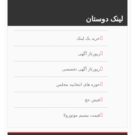
>>
386
385
384
383
لینک دوستان
خرید بک لینک
رپورتاژ آگهی
رپورتاژ آگهی تخصصی
حوزه های انتخابیه مجلس
فیش حج
قیمت بیسیم موتورولا