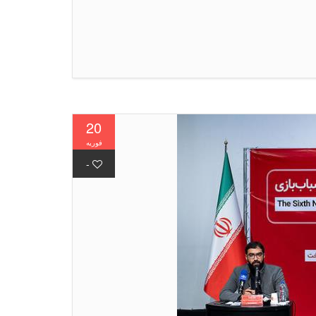
20
فوریه
-