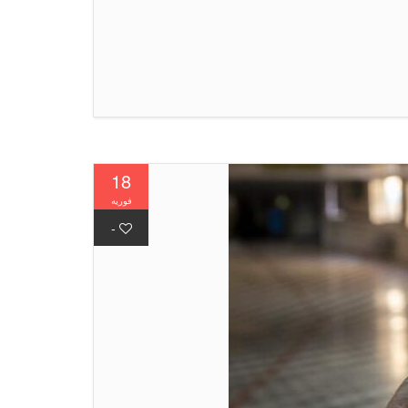
18
فوریه
-