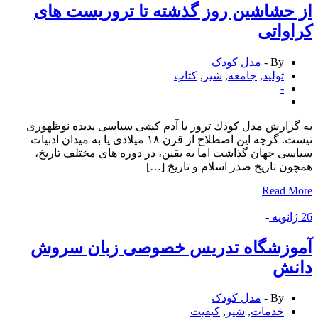
حشاشین روز گذشته تا تروریست های
واتی
By -
مدل کودک
تولید
,
جامعه
,
شیر
,
كتاب
-
زارش مدل كودك ترور یا آدم كشی سیاسی پدیده نوظهوری
نیست. گرچه این اصطلاح از قرن ۱۸ میلادی پا به میدان ادبیات
ی جهان گذاشت اما به یقین، در دوره های مختلف تاریخ،
ن تاریخ صدر اسلام و تاریخ […]
Read 
انویه
-
وزشگاه تدریس خصوصی زبان سروش
نش
By -
مدل کودک
خدمات
,
شیر
,
كیفیت