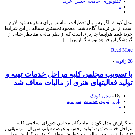
تكنولوژی
,
جامعه
,
جشن
,
خرید
-
كودك: اگر به دنبال تعطیلات مناسب برای سفر هستید، لازم
از این ترندها آگاه باشید. معمولا نخستین مساله در این شرایط
 بلیط هواپیما چارتری است كه از نظر مالی، مد نظر خیلی از
گران خواهد بودبه گزارش […]
Read 
انویه
-
تصویب مجلس كلیه مراحل خدمات تهیه و
ید فعالیتهای هنری از مالیات معاف شد
By -
مدل کودک
بازار
,
تولید
,
خدمات
,
سرمایه
-
زارش مدل كودك نمایندگان مجلس شورای اسلامی كلیه
ل خدمات تهیه، تولید، پخش و عرضه فیلم، سریال، موسیقی و
ر را از پرداخت مالیات و عوارض معاف كردند.به گزارش مدل