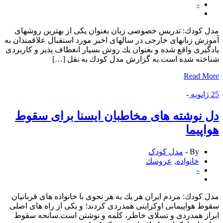
-
كودك: تدریس خصوصی زبان بعنوان یكی از بهترین روشهای
ش زبانهای خارجی در سالهای اخیر مورد استقبال علاقمندان به
یری واقع شده و بعنوان یك روش بسیار انعطاف پذیر و كاربردی
ته شده است.به گزارش مدل كودك به نقل […]
Read 
انویه
-
نوشته های مخاطبان ایسنا برای سقوط
پیما
By -
مدل کودک
خانواده
,
عروسك
-
كودك: مردم ایران هر یك به هر نحوی با خانواده های قربانیان
 هواپیمانی اوكراینی همدردی كردند؛ و یكی از راه های اصلی
ز همدردی و تسلای خاطر، كلمه و نوشتن است.سانحه سقوط