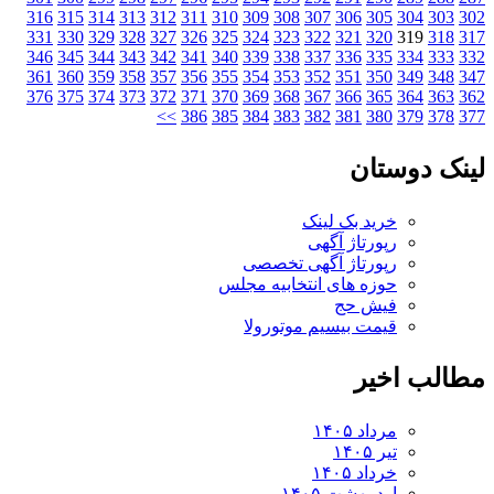
316
315
314
313
312
311
310
309
308
307
306
305
304
303
331
330
329
328
327
326
325
324
323
322
321
320
319
318
346
345
344
343
342
341
340
339
338
337
336
335
334
333
361
360
359
358
357
356
355
354
353
352
351
350
349
348
376
375
374
373
372
371
370
369
368
367
366
365
364
363
>>
386
385
384
383
382
381
380
379
378
ک دوستان
خرید بک لینک
رپورتاژ آگهی
رپورتاژ آگهی تخصصی
حوزه های انتخابیه مجلس
فیش حج
قیمت بیسیم موتورولا
لب اخیر
مرداد ۱۴۰۵
تیر ۱۴۰۵
خرداد ۱۴۰۵
اردیبهشت ۱۴۰۵