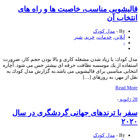
یشویی مناسب، خاصیت ها و راه های
خاب آن
By -
مدل کودک
آنلاین
,
خدمات
,
خرید
,
شیر
-
كودك: با زیاد شدن مشغله كاری و بالا بودن حجم كار، ضرورت
اده از یك موسسه نظافت حرفه ای بیشتر حس می شود. آچاره
ابی مناسبی برای قالیشویی می باشد.به گزارش مدل كودك به
از مهر، به روزهای […]
Read 
انویه
-
 با ترندهای جهانی گردشگری در سال
۲۰
By -
مدل کودک