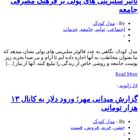
یر سلبریتی های پولی بر فرهنگ مصرفی
معه
By -
مدل کودک
اجتماعی
,
تولید
,
جامعه
,
خدمات
-
كودك: نگاهی به عدد فالوئر سلبریتی های پولی نشان میدهد كه
عنوان مخاطب، به آنها اجازه داده ایم تا آرام و بی صدا بخزند زیر
 جامعه و روشی خاص از زندگی را تبلیغ كنند. آنها از نیاز […]
Read 
انویه
-
گزارش میدانی مهر؛ ورود دلار به كانال ۱۳
ر تومانی
By -
مدل کودک
جشن
,
خرید
,
فروش
,
قیمت
-