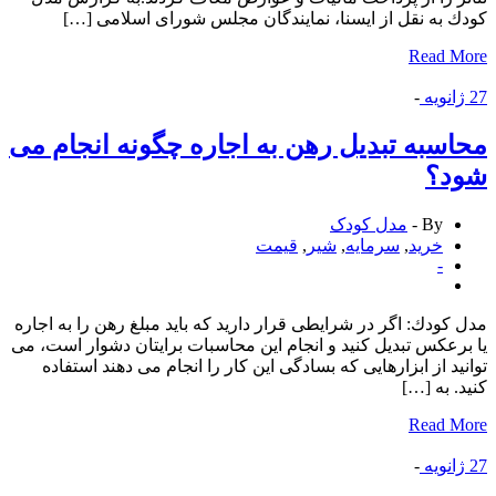
 به نقل از ایسنا، نمایندگان مجلس شورای اسلامی […]
Read 
انویه
-
سبه تبدیل رهن به اجاره چگونه انجام می
د؟
By -
مدل کودک
خرید
,
سرمایه
,
شیر
,
قیمت
-
كودك: اگر در شرایطی قرار دارید كه باید مبلغ رهن را به اجاره
رعكس تبدیل كنید و انجام این محاسبات برایتان دشوار است، می
ید از ابزارهایی كه بسادگی این كار را انجام می دهند استفاده
. به […]
Read 
انویه
-