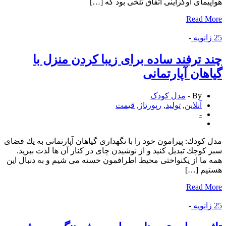
یمای اوكراینی اتفاق تلخی بود كه […]
Read 
انویه
-
 ترفند ساده برای زیبا كردن منزل با
هان آپارتمانی
By -
مدل کودک
آنلاین
,
تولید
,
رپورتاژ
,
قیمت
-
كودك: پیرامون خود را با نگهداری گیاهان آپارتمانی به یك فضای
كوچك تبدیل كنید و از نوشیدن چای در كنار آن ها لذت ببرید.
ما از یکنواختی محیط اطرافمون خسته می شیم و به دنبال این
یم […]
Read 
انویه
-