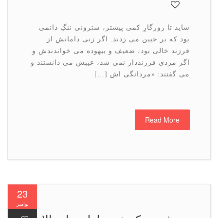
-
شاید تا روزگارِ کمی پیشتر، سترونی ننگِ دائمی
بود که بر جبین می زدند. اگر زنی دامانش از
فرزند خالی بود، ضعیف و بیهوده می خواندندش و
اگر مردی فرزنددار نمی شد، عیبش می دانستند و
می گفتند: «مردانگی اش […]
Read More
23
نوامبر