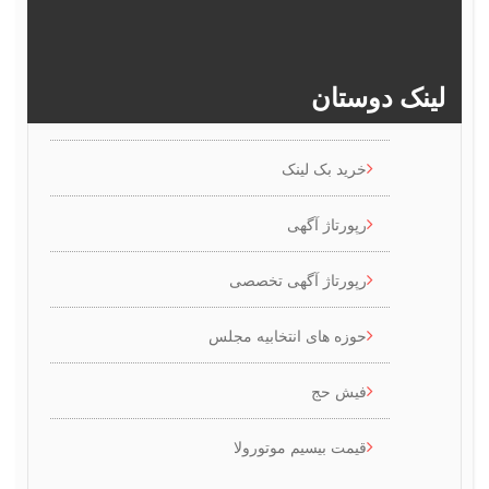
>>
386
385
384
383
ینک دوستان
خرید بک لینک
رپورتاژ آگهی
رپورتاژ آگهی تخصصی
حوزه های انتخابیه مجلس
فیش حج
قیمت بیسیم موتورولا