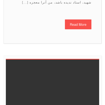
شهید، استاد ندیده باشد، من آنرا معجزه […]
Read More
6
5
4
3
2
1
<<
13
12
11
10
9
8
19
18
17
16
15
14
25
24
23
22
21
20