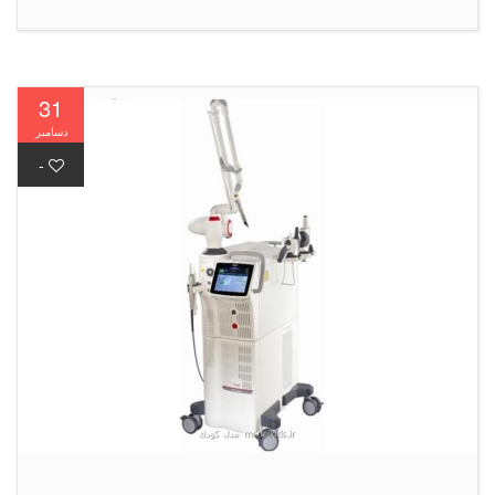
31
دسامبر
-