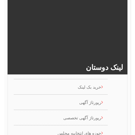
377
376
375
374
373
382
381
380
379
378
>>
386
385
384
383
ینک دوستان
خرید بک لینک
رپورتاژ آگهی
رپورتاژ آگهی تخصصی
حوزه های انتخابیه مجلس