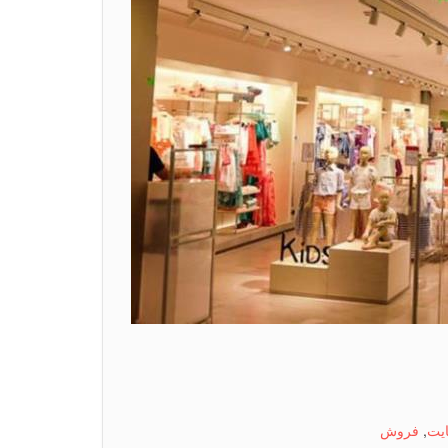
یت
,
فروش