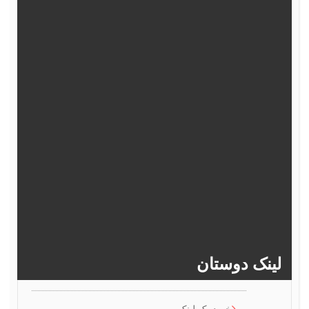
362
361
360
359
358
367
366
365
364
363
372
371
370
369
368
377
376
375
374
373
382
381
380
379
378
>>
386
385
384
383
ینک دوستان
خرید بک لینک