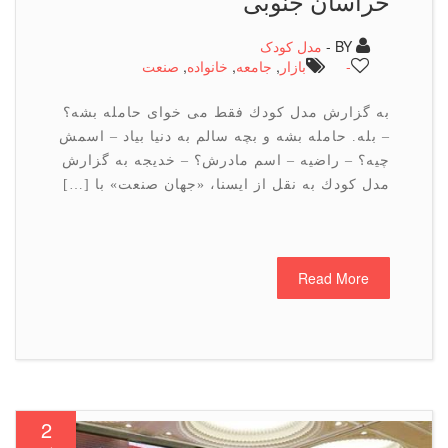
خراسان جنوبی
BY -
مدل کودک
-
بازار
,
جامعه
,
خانواده
,
صنعت
به گزارش مدل كودك فقط می خوای حامله بشه؟
– بله. حامله بشه و بچه سالم به دنیا بیاد – اسمش
چیه؟ – راضیه – اسم مادرش؟ – خدیجه به گزارش
مدل كودك به نقل از ایسنا، «جهان صنعت» با […]
Read More
2