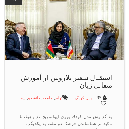
استقبال سفیر بلاروس از آموزش
متقابل زبان
BY -
مدل کودک
تولید
,
جامعه
,
دانشجو
,
شیر
-
به گزارش مدل كودك یوری ایوانوویچ لازارچیك با
تاكید بر شناساندن فرهنگ دو ملت به یكدیگر،