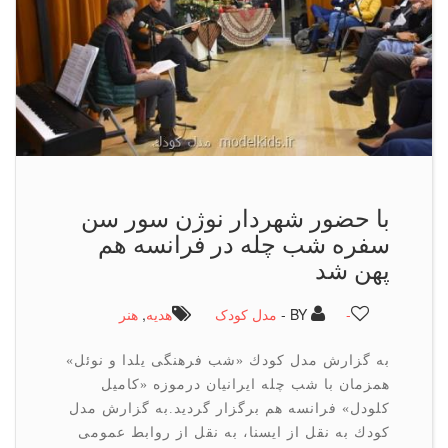
با حضور شهردار نوژن سور سن
سفره شب چله در فرانسه هم
پهن شد
-
BY -
مدل کودک
هدیه
,
هنر
به گزارش مدل كودك «شب فرهنگی یلدا و نوئل»
همزمان با شب چله ایرانیان درموزه «كامیل
كلودل» فرانسه هم برگزار گردید.به گزارش مدل
كودك به نقل از ایسنا، به نقل از روابط عمومی