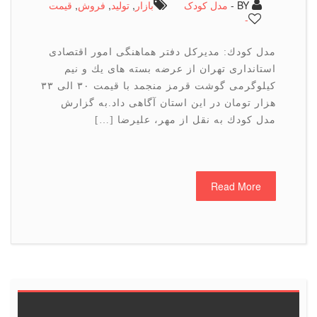
BY -
مدل کودک
بازار
,
تولید
,
فروش
,
قیمت
-
مدل كودك: مدیركل دفتر هماهنگی امور اقتصادی
استانداری تهران از عرضه بسته های یك و نیم
كیلوگرمی گوشت قرمز منجمد با قیمت ۳۰ الی ۳۳
هزار تومان در این استان آگاهی داد.به گزارش
مدل كودك به نقل از مهر، علیرضا […]
Read More
6
5
4
3
2
1
<<