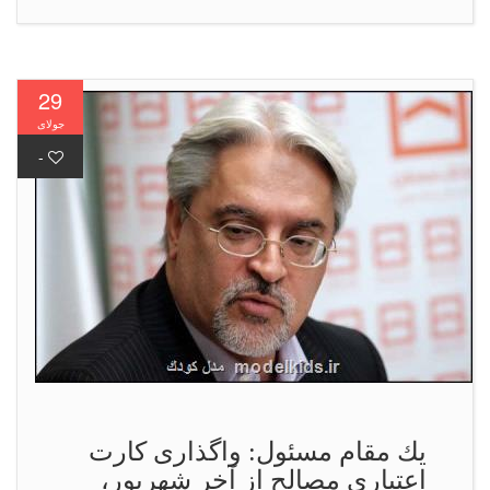
29
جولای
-
یك مقام مسئول: واگذاری كارت
اعتباری مصالح از آخر شهریور،