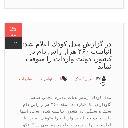
25
جولای
در گزارش مدل كودك اعلام شد:
-
انباشت ۳۶۰ هزار راس دام در
كشور، دولت واردات را متوقف
نماید
BY -
مدل کودک
بازار
,
تولید
,
خرید
,
صادرات
-
مدل كودك: رئیس هیات مدیره انجمن صنفی
گاوداران، با اشاره به اینكه ۳۶۰ هزار راس دام
سبك و سنگین در كشور انباشت شده است، اظهار
داشت: دولت یا باید واردات را متوقف نماید، یا
اجازه صادرات بدهد.سیداحمد مقدسی در گفتگو